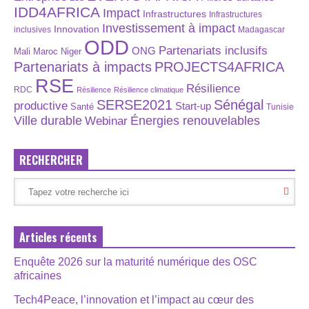
IDD4AFRICA
Impact
Infrastructures
Infrastructures
Investissement à impact
Innovation
inclusives
Madagascar
ODD
Partenariats inclusifs
ONG
Maroc
Niger
Mali
Partenariats à impacts
PROJECTS4AFRICA
RSE
Résilience
RDC
Résilience
Résilience climatique
SERSE2021
Sénégal
productive
Start-up
Santé
Tunisie
Énergies renouvelables
Ville durable
Webinar
RECHERCHER
Articles récents
Enquête 2026 sur la maturité numérique des OSC
africaines
Tech4Peace, l’innovation et l’impact au cœur des