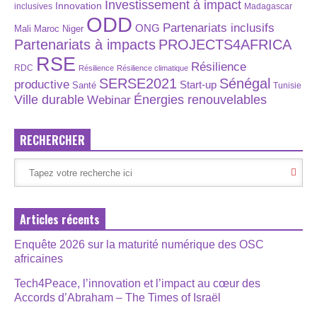
Investissement à impact
Innovation
inclusives
Madagascar
ODD
Partenariats inclusifs
ONG
Maroc
Niger
Mali
Partenariats à impacts
PROJECTS4AFRICA
RSE
Résilience
RDC
Résilience
Résilience climatique
SERSE2021
Sénégal
productive
Start-up
Santé
Tunisie
Énergies renouvelables
Ville durable
Webinar
RECHERCHER
Articles récents
Enquête 2026 sur la maturité numérique des OSC
africaines
Tech4Peace, l’innovation et l’impact au cœur des
Accords d’Abraham – The Times of Israël