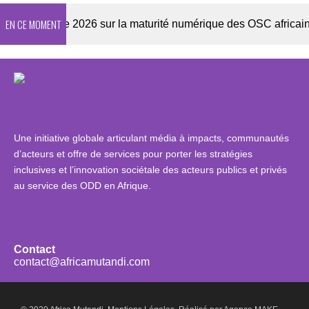
EN CE MOMENT
Enquête 2026 sur la maturité numérique des OSC africaines
Une initiative globale articulant média à impacts, communautés
d’acteurs et offre de services pour porter les stratégies
inclusives et l’innovation sociétale des acteurs publics et privés
au service des ODD en Afrique.
Contact
contact@africamutandi.com