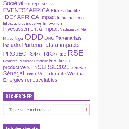
Sociétal
Entreprise
ESS
EVENTS4AFRICA
Filières durables
IDD4AFRICA
Impact
Infrastructures
Innovation
Infrastructures inclusives
Investissement à impact
Madagascar
Mali
ODD
Partenariats
ONG
Maroc
Niger
Partenariats à impacts
inclusifs
RSE
PROJECTS4AFRICA
RDC
Résilience
Résilience
Résilience climatique
SERSE2021
productive
Start-up
Santé
Sénégal
Ville durable
Webinar
Tunisie
Énergies renouvelables
RECHERCHER
Articles récents