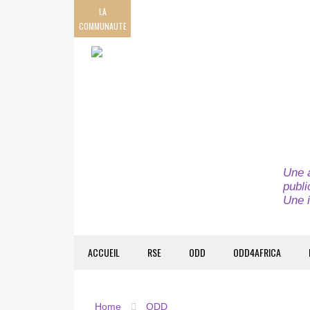
LA
COMMUNAUTE
Une a
publi
Une i
ACCUEIL
RSE
ODD
ODD4AFRICA
Home
ODD