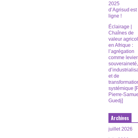
2025
d’Agrisud est
ligne !
Éclairage |
Chaînes de
valeur agrico
en Afrique :
l’agrégation
comme levier
souveraineté
d’industrialis
et de
transformatio
systémique [
Pierre-Samue
Guedj]
Archives
juillet 2026