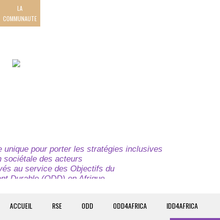
LA
COMMUNAUTE
unique pour porter les stratégies inclusives
on sociétale des acteurs
ivés au service des Objectifs du
t Durable (ODD) en Afrique.
e globale à l’attention des parties prenantes du
t du continent.
ACCUEIL
RSE
ODD
ODD4AFRICA
IDD4AFRICA