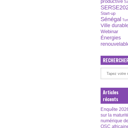
productive
S
SERSE20
Start-up
Sénégal
Tun
Ville durabl
Webinar
Énergies
renouvelabl
RECHERCHE
Articles
récents
Enquête 202
sur la maturit
numérique d
OSC africain