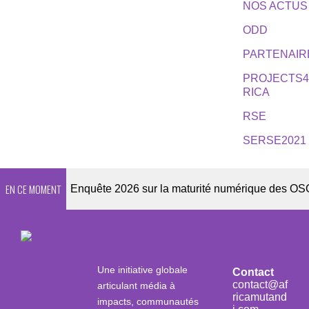
NOS ACTUS
ODD
PARTENAIR
PROJECTS
RICA
RSE
SERSE2021
EN CE MOMENT
letter
Enquête 2026 sur la maturité numérique des OSC afric
Une initiative globale
Contact
contact@af
articulant média à
ricamutand
impacts, communautés