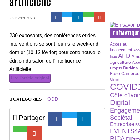
artificielle
23 février 2023
THÉMATIQUE
230 exposants, des conférences et des
interventions se sont réunis le week-end
Accès au
financement
Acc
dernier (10-12 février) pour cette nouvelle
AFD
Afri
l’eau
édition du salon de l’Intelligence
agriculture
Appe
Burkina
Projets
Artificielle.
Faso
Camerou
Lire l’article original
Climat
COVID
Côte d'Ivoi
ODD
CATEGORIES
Digital
Engageme
Partager
Sociétal
Entreprise
ES
EVENTS4
RICA
Filière