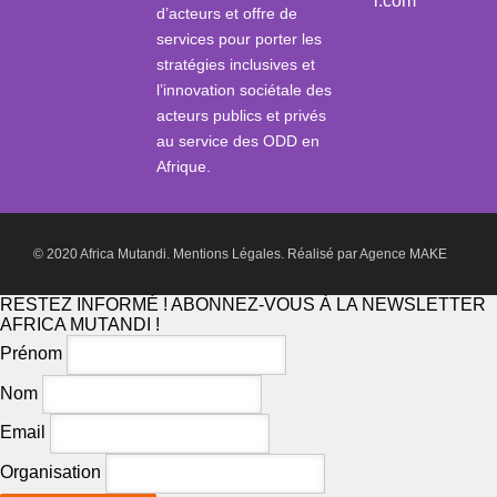
i.com
d’acteurs et offre de
services pour porter les
stratégies inclusives et
l’innovation sociétale des
acteurs publics et privés
au service des ODD en
Afrique.
© 2020 Africa Mutandi.
Mentions Légales.
Réalisé par
Agence MAKE
RESTEZ INFORMÉ ! ABONNEZ-VOUS À LA NEWSLETTER
AFRICA MUTANDI !
Prénom
Nom
Email
Organisation