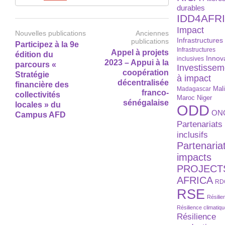
durables
IDD4AFR
Impact
Nouvelles publications
Anciennes
Infrastructures
publications
Participez à la 9e
Infrastructures
Appel à projets
édition du
Innov
inclusives
2023 – Appui à la
parcours «
Investissem
coopération
Stratégie
à impact
décentralisée
financière des
Madagascar
Mal
franco-
collectivités
Maroc
Niger
sénégalaise
locales » du
ODD
ON
Campus AFD
Partenariats
inclusifs
Partenaria
impacts
PROJECT
AFRICA
RD
RSE
Résilie
Résilience climatiq
Résilience