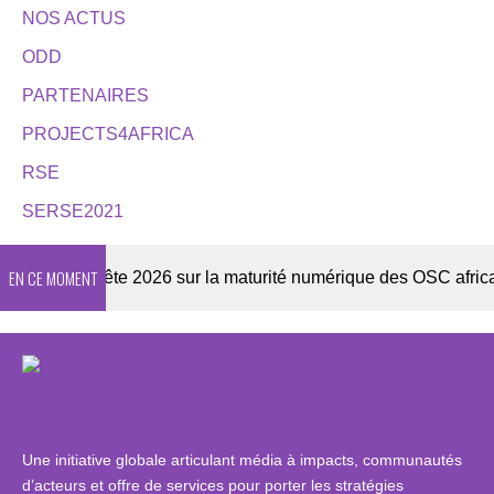
NOS ACTUS
ODD
PARTENAIRES
PROJECTS4AFRICA
RSE
SERSE2021
EN CE MOMENT
Enquête 2026 sur la maturité numérique des OSC africaines
Une initiative globale articulant média à impacts, communautés
d’acteurs et offre de services pour porter les stratégies