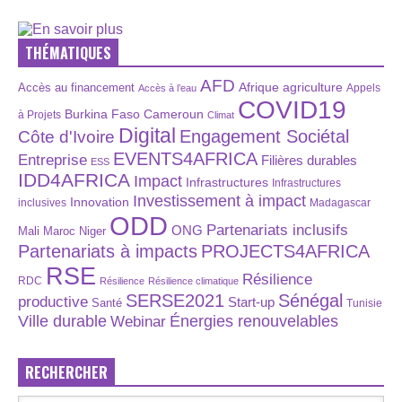
THÉMATIQUES
AFD
Afrique
agriculture
Accès au financement
Appels
Accès à l’eau
COVID19
Burkina Faso
Cameroun
à Projets
Climat
Digital
Engagement Sociétal
Côte d'Ivoire
EVENTS4AFRICA
Entreprise
Filières durables
ESS
IDD4AFRICA
Impact
Infrastructures
Infrastructures
Investissement à impact
Innovation
inclusives
Madagascar
ODD
Partenariats inclusifs
ONG
Maroc
Niger
Mali
Partenariats à impacts
PROJECTS4AFRICA
RSE
Résilience
RDC
Résilience
Résilience climatique
SERSE2021
Sénégal
productive
Start-up
Santé
Tunisie
Énergies renouvelables
Ville durable
Webinar
RECHERCHER