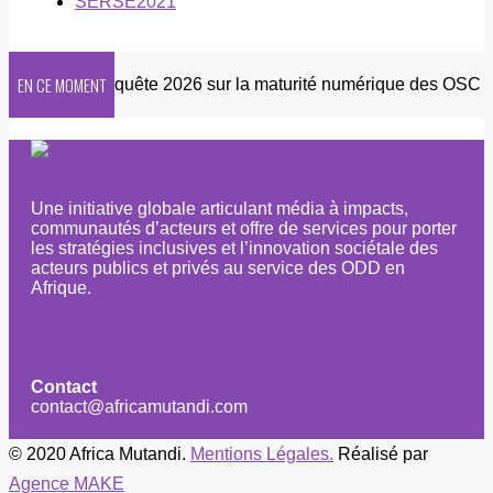
SERSE2021
EN CE MOMENT
letter
Enquête 2026 sur la maturité numérique des OSC afri
Une initiative globale articulant média à impacts,
communautés d’acteurs et offre de services pour porter
les stratégies inclusives et l’innovation sociétale des
acteurs publics et privés au service des ODD en
Afrique.
Contact
contact@africamutandi.com
© 2020 Africa Mutandi.
Mentions Légales.
Réalisé par
Agence MAKE