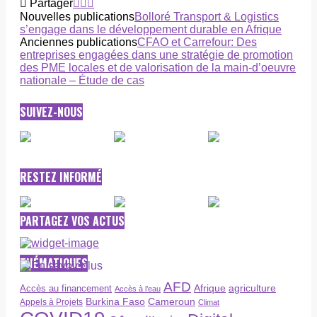
Partager
Nouvelles publications
Bolloré Transport & Logistics
s’engage dans le développement durable en Afrique
Anciennes publications
CFAO et Carrefour: Des
entreprises engagées dans une stratégie de promotion
des PME locales et de valorisation de la main-d’oeuvre
nationale – Étude de cas
SUIVEZ-NOUS
RESTEZ INFORMÉ
PARTAGEZ VOS ACTUS
THÉMATIQUES
AFD
Afrique
agriculture
Accès au financement
Accès à l’eau
Burkina Faso
Cameroun
Appels à Projets
Climat