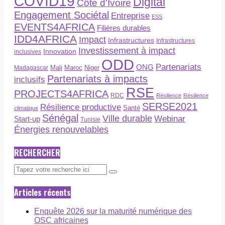
COVID19
Digital
Côte d'Ivoire
Engagement Sociétal
Entreprise
ESS
EVENTS4AFRICA
Filières durables
IDD4AFRICA
Impact
Infrastructures
Infrastructures
Investissement à impact
Innovation
inclusives
ODD
Partenariats
ONG
Maroc
Niger
Madagascar
Mali
Partenariats à impacts
inclusifs
RSE
PROJECTS4AFRICA
RDC
Résilience
Résilience
SERSE2021
Résilience productive
Santé
climatique
Sénégal
Ville durable
Webinar
Start-up
Tunisie
Énergies renouvelables
RECHERCHER
Articles récents
Enquête 2026 sur la maturité numérique des
OSC africaines