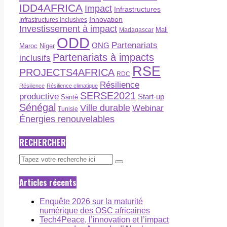
IDD4AFRICA
Impact
Infrastructures
Innovation
Infrastructures inclusives
Investissement à impact
Madagascar
Mali
ODD
Partenariats
ONG
Maroc
Niger
Partenariats à impacts
inclusifs
RSE
PROJECTS4AFRICA
RDC
Résilience
Résilience
Résilience climatique
SERSE2021
productive
Start-up
Santé
Sénégal
Ville durable
Webinar
Tunisie
Énergies renouvelables
RECHERCHER
Articles récents
Enquête 2026 sur la maturité
numérique des OSC africaines
Tech4Peace, l’innovation et l’impact