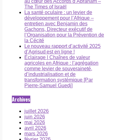
au cœur des Accords d’Abraham –
The Times of Israël
La santé oculaire : un levier de
développement pour l’Afrique –
entretien avec Benjamin des
Gachons, Directeur exécutif de
l’Organisation pour la Prévention de
la Cécité
Le nouveau rapport d’activité 2025
d’Agrisud est en ligne !
Éclairage | Chaînes de valeur
agricoles en Afrique : l’agrégation
comme levier de souveraineté,
d’industrialisation et de
transformation systémique [Par
Pierre-Samuel Guedj]
Archives
juillet 2026
juin 2026
mai 2026
avril 2026
mars 2026
février 2026