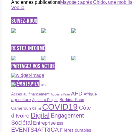
Anciennes publications
Mayotte : après Chido, une mobili
Veolia
SUIVEZ-NOUS
RESTEZ INFORMÉ
PARTAGEZ VOS ACTUS
THÉMATIQUES
AFD
Afrique
Accès au financement
Accès à l’eau
agriculture
Burkina Faso
Appels à Projets
COVID19
Côte
Cameroun
Climat
Digital
Engagement
d'Ivoire
Sociétal
Entreprise
ESS
EVENTS4AFRICA
Filières durables