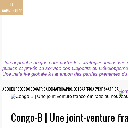
LA
COMMUNAUTE
Une approche unique pour porter les stratégies inclusives e
publics et privés au service des Objectifs du Développeme
Une initiative globale à l’attention des parties prenantes 
ACCUEIL
RSE
ODD
ODD4AFRICA
IDD4AFRICA
PROJECTS4AFRICA
EVENTS4AFRICA
Hom
Congo-B | Une joint-venture fr