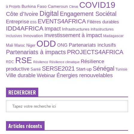
COVID19
Burkina Faso
Cameroun
à Projets
Climat
Digital
Engagement Sociétal
Côte d'Ivoire
EVENTS4AFRICA
Entreprise
Filières durables
ESS
IDD4AFRICA
Impact
Infrastructures
Infrastructures
Investissement à impact
Innovation
inclusives
Madagascar
ODD
Partenariats inclusifs
ONG
Maroc
Niger
Mali
Partenariats à impacts
PROJECTS4AFRICA
RSE
Résilience
RDC
Résilience
Résilience climatique
SERSE2021
Sénégal
productive
Start-up
Santé
Tunisie
Énergies renouvelables
Ville durable
Webinar
RECHERCHER
Articles récents