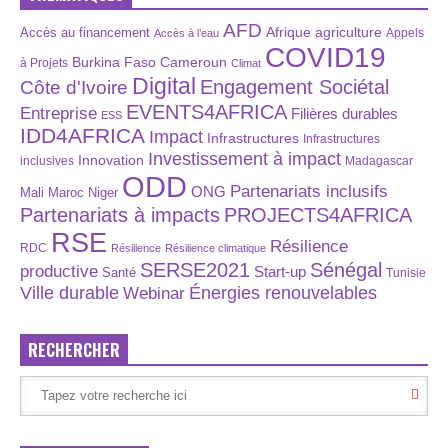
AFD
Afrique
agriculture
Accès au financement
Appels
Accès à l’eau
COVID19
Burkina Faso
Cameroun
à Projets
Climat
Digital
Engagement Sociétal
Côte d'Ivoire
EVENTS4AFRICA
Entreprise
Filières durables
ESS
IDD4AFRICA
Impact
Infrastructures
Infrastructures
Investissement à impact
Innovation
inclusives
Madagascar
ODD
Partenariats inclusifs
ONG
Maroc
Niger
Mali
Partenariats à impacts
PROJECTS4AFRICA
RSE
Résilience
RDC
Résilience
Résilience climatique
SERSE2021
Sénégal
productive
Start-up
Santé
Tunisie
Énergies renouvelables
Ville durable
Webinar
RECHERCHER