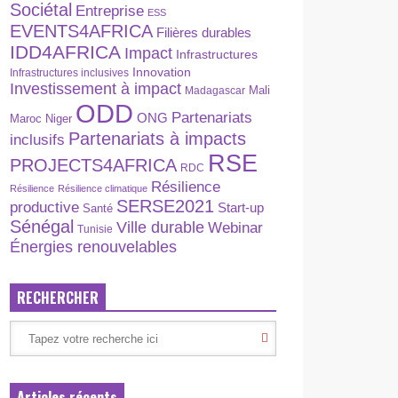
Sociétal
Entreprise
ESS
EVENTS4AFRICA
Filières durables
IDD4AFRICA
Impact
Infrastructures
Innovation
Infrastructures inclusives
Investissement à impact
Madagascar
Mali
ODD
Partenariats
ONG
Maroc
Niger
Partenariats à impacts
inclusifs
RSE
PROJECTS4AFRICA
RDC
Résilience
Résilience
Résilience climatique
SERSE2021
productive
Start-up
Santé
Sénégal
Ville durable
Webinar
Tunisie
Énergies renouvelables
RECHERCHER
Articles récents