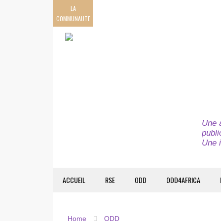
LA
COMMUNAUTE
Une a
publi
Une i
ACCUEIL
RSE
ODD
ODD4AFRICA
Home
ODD