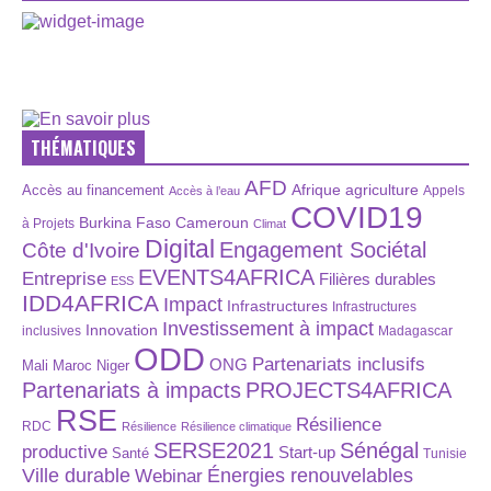
THÉMATIQUES
AFD
Afrique
agriculture
Accès au financement
Appels
Accès à l’eau
COVID19
Burkina Faso
Cameroun
à Projets
Climat
Digital
Engagement Sociétal
Côte d'Ivoire
EVENTS4AFRICA
Entreprise
Filières durables
ESS
IDD4AFRICA
Impact
Infrastructures
Infrastructures
Investissement à impact
Innovation
inclusives
Madagascar
ODD
Partenariats inclusifs
ONG
Maroc
Niger
Mali
Partenariats à impacts
PROJECTS4AFRICA
RSE
Résilience
RDC
Résilience
Résilience climatique
SERSE2021
Sénégal
productive
Start-up
Santé
Tunisie
Énergies renouvelables
Ville durable
Webinar