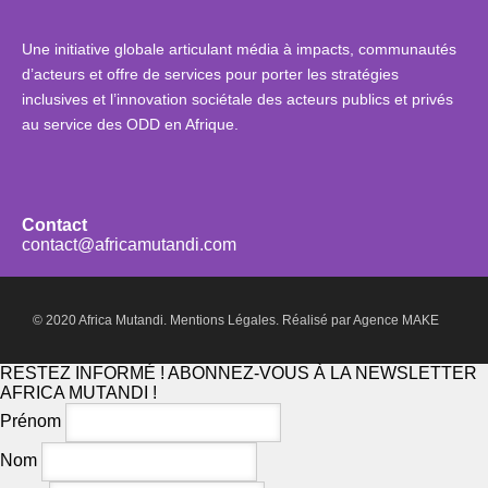
Une initiative globale articulant média à impacts, communautés
d’acteurs et offre de services pour porter les stratégies
inclusives et l’innovation sociétale des acteurs publics et privés
au service des ODD en Afrique.
Contact
contact@africamutandi.com
© 2020 Africa Mutandi.
Mentions Légales.
Réalisé par
Agence MAKE
RESTEZ INFORMÉ ! ABONNEZ-VOUS À LA NEWSLETTER
AFRICA MUTANDI !
Prénom
Nom