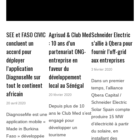
SEE et FASO CIVIC
Agrisud & Club Med
Schneider Electric
concluent un
: 10 ans d’un
s’allie à Qbera pour
accord pour
partenariat ONG-
fournir l’off-grid
déployer
entreprise en
aux entreprises
l’application
faveur du
3 février 2020
DiagnoseMe sur
développement
Dans un premier
tout le continent
local au Sénégal
temps, l’alliance
africain
Qbera Capital /
20 février 2020
Schneider Electric
20 avril 2020
Depuis plus de 10
Solar Spain compte
ans le Club Med s’est
DiagnoseMe est une
produire 15 MW
engagé pour
application mobile «
d’électricité à partir
développer un
Made in Burkina
du solaire, en
tourisme
Faso » développée
installant des