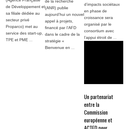
(Agence Française
de la recherche
d’impacts sociétaux
de Développement et
(ANR) publie
en phase de
sa filiale dédiée au
aujourd’hui un nouvel
croissance sera
secteur privé
appel à projets,
organisé par le
Proparco) met au
financé par l’AFD
consortium avec
service des start-up,
dans le cadre de la
l’appui étroit de ...
TPE et PME ...
stratégie «
Bienvenue en ...
Un partenariat
entre la
Commission
européenne et
ACTED pour