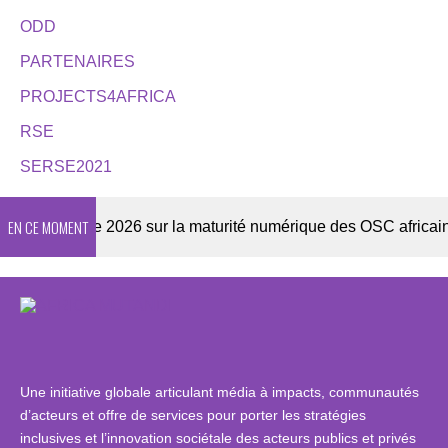
ODD
PARTENAIRES
PROJECTS4AFRICA
RSE
SERSE2021
EN CE MOMENT
Enquête 2026 sur la maturité numérique des OSC africaines
Une initiative globale articulant média à impacts, communautés
d’acteurs et offre de services pour porter les stratégies
inclusives et l’innovation sociétale des acteurs publics et privés