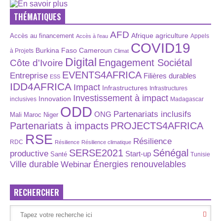
THÉMATIQUES
AFD
Afrique
agriculture
Accès au financement
Appels
Accès à l’eau
COVID19
Burkina Faso
Cameroun
à Projets
Climat
Digital
Engagement Sociétal
Côte d'Ivoire
EVENTS4AFRICA
Entreprise
Filières durables
ESS
IDD4AFRICA
Impact
Infrastructures
Infrastructures
Investissement à impact
Innovation
inclusives
Madagascar
ODD
Partenariats inclusifs
ONG
Maroc
Niger
Mali
Partenariats à impacts
PROJECTS4AFRICA
RSE
Résilience
RDC
Résilience
Résilience climatique
SERSE2021
Sénégal
productive
Start-up
Santé
Tunisie
Énergies renouvelables
Ville durable
Webinar
RECHERCHER