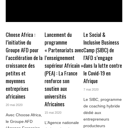
Choose Africa :
Lancement du
Le Social &
l’initiative du
programme
Inclusive Business
Groupe AFD pour
« Partenariats avec
Camp (SIBC) de
l’accélération de la
l’enseignement
l’AFD s’engage
croissance des
supérieur Africain »
dans la lutte contre
petites et
(PEA) : La France
le Covid-19 en
moyennes
renforce son
Afrique
entreprises
soutien aux
7 mai 2020
africaines
universités
Le SIBC, programme
Africaines
20 mai 2020
de coaching hybride
dédié aux
15 mai 2020
Avec Choose Africa,
entrepreneurs
le Groupe AFD
L’Agence nationale
producteurs