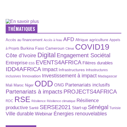
THÉMATIQUES
AFD
Afrique
agriculture
Accès au financement
Appels
Accès à l’eau
COVID19
Burkina Faso
Cameroun
à Projets
Climat
Digital
Engagement Sociétal
Côte d'Ivoire
EVENTS4AFRICA
Entreprise
Filières durables
ESS
IDD4AFRICA
Impact
Infrastructures
Infrastructures
Investissement à impact
Innovation
inclusives
Madagascar
ODD
Partenariats inclusifs
ONG
Maroc
Niger
Mali
Partenariats à impacts
PROJECTS4AFRICA
RSE
Résilience
RDC
Résilience
Résilience climatique
SERSE2021
Sénégal
productive
Start-up
Santé
Tunisie
Énergies renouvelables
Ville durable
Webinar