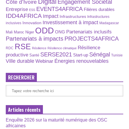
Digital
Engagement Sociétal
Côte d'Ivoire
EVENTS4AFRICA
Entreprise
Filières durables
ESS
IDD4AFRICA
Impact
Infrastructures
Infrastructures
Investissement à impact
Innovation
inclusives
Madagascar
ODD
Partenariats inclusifs
ONG
Maroc
Niger
Mali
Partenariats à impacts
PROJECTS4AFRICA
RSE
Résilience
RDC
Résilience
Résilience climatique
SERSE2021
Sénégal
productive
Start-up
Santé
Tunisie
Énergies renouvelables
Ville durable
Webinar
RECHERCHER
Articles récents
Enquête 2026 sur la maturité numérique des OSC
africaines