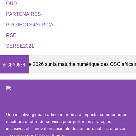
ODD
PARTENAIRES
PROJECTS4AFRICA
RSE
SERSE2021
EN CE MOMENT
Enquête 2026 sur la maturité numérique des OSC africaines
Une initiative globale articulant média à impacts, communautés
d’acteurs et offre de services pour porter les stratégies
inclusives et l’innovation sociétale des acteurs publics et privés
au service des ODD en Afrique.