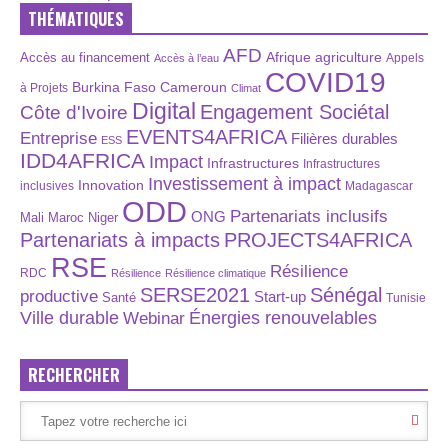
THÉMATIQUES
AFD
Afrique
agriculture
Accès au financement
Appels
Accès à l’eau
COVID19
Burkina Faso
Cameroun
à Projets
Climat
Digital
Engagement Sociétal
Côte d'Ivoire
EVENTS4AFRICA
Entreprise
Filières durables
ESS
IDD4AFRICA
Impact
Infrastructures
Infrastructures
Investissement à impact
Innovation
inclusives
Madagascar
ODD
Partenariats inclusifs
ONG
Maroc
Niger
Mali
Partenariats à impacts
PROJECTS4AFRICA
RSE
Résilience
RDC
Résilience
Résilience climatique
SERSE2021
Sénégal
productive
Start-up
Santé
Tunisie
Énergies renouvelables
Ville durable
Webinar
RECHERCHER