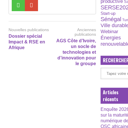
productive
S
SERSE20
Start-up
Sénégal
Tun
Ville durabl
Nouvelles publications
Anciennes
Webinar
publications
Dossier spécial
Énergies
AGS Côte d’Ivoire,
Impact & RSE en
renouvelabl
un socle de
Afrique
technologies et
d’innovation pour
RECHERCHE
le groupe
Articles
récents
Enquête 202
sur la maturit
numérique d
OSC africain