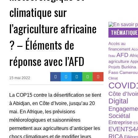
climatique sur
l’agriculture africaine
THÉMATIQUE
? – Éléments de
Accès au
financement
Acc
AFD
réponse avec l’AFD
Afri
l’eau
agriculture
Appe
Burkina
Projets
Faso
Camerou
15 mai 2022
Climat
COVID
Côte d'Ivoi
La COP15 contre la désertification se tient
Digital
à Abidjan, en Côte d’Ivoire, jusqu’au 20
Engageme
mai. En Afrique, les prévisions
Sociétal
météorologiques et saisonnières
Entreprise
ES
EVENTS4
permettent aux agriculteurs d’anticiper les
RICA
chocs climatiques et de modifier leurs
Filière