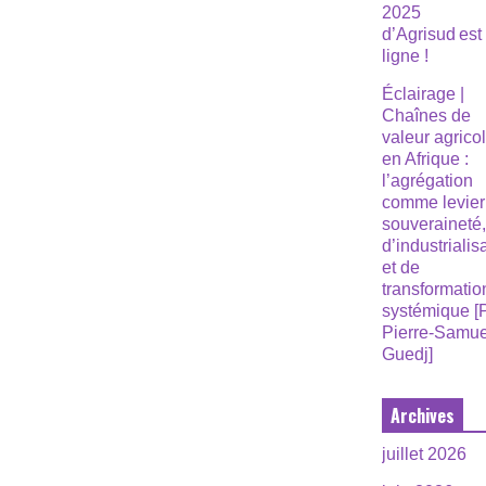
2025
d’Agrisud est
ligne !
Éclairage |
Chaînes de
valeur agrico
en Afrique :
l’agrégation
comme levier
souveraineté
d’industrialis
et de
transformatio
systémique [
Pierre-Samue
Guedj]
Archives
juillet 2026