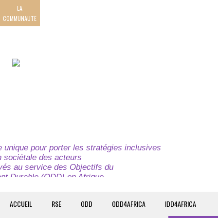
LA
COMMUNAUTE
unique pour porter les stratégies inclusives
on sociétale des acteurs
ivés au service des Objectifs du
t Durable (ODD) en Afrique.
e globale à l’attention des parties prenantes du
t du continent.
ACCUEIL
RSE
ODD
ODD4AFRICA
IDD4AFRICA