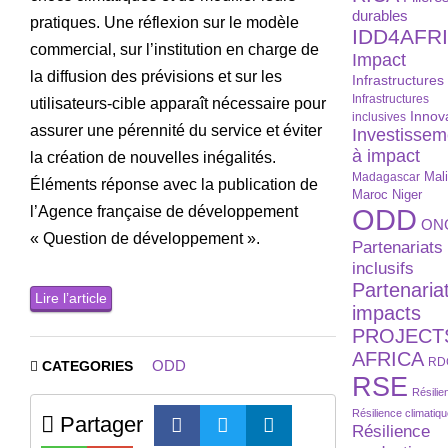
durables
pratiques. Une réflexion sur le modèle
IDD4AFR
commercial, sur l’institution en charge de
Impact
la diffusion des prévisions et sur les
Infrastructures
Infrastructures
utilisateurs-cible apparaît nécessaire pour
Innov
inclusives
assurer une pérennité du service et éviter
Investissem
à impact
la création de nouvelles inégalités.
Madagascar
Mal
Éléments réponse avec la publication de
Maroc
Niger
l’Agence française de développement
ODD
ON
« Question de développement ».
Partenariats
inclusifs
Partenaria
Lire l’article
impacts
PROJECT
AFRICA
RD
ODD
CATEGORIES
RSE
Résilie
Résilience climatiq
Partager
Résilience