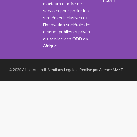
i.com
d’acteurs et offre de
services pour porter les
stratégies inclusives et
l’innovation sociétale des
acteurs publics et privés
au service des ODD en
Afrique.
© 2020 Africa Mutandi.
Mentions Légales.
Réalisé par
Agence MAKE