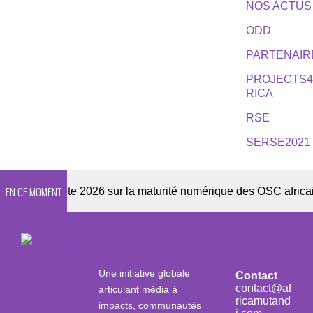
NOS ACTUS
ODD
PARTENAIR
PROJECTS
RICA
RSE
SERSE2021
EN CE MOMENT
Enquête 2026 sur la maturité numérique des OSC africaines
Une initiative globale
Contact
contact@af
articulant média à
ricamutand
impacts, communautés