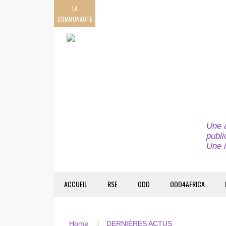
LA
COMMUNAUTE
Une a
publi
Une i
ACCUEIL
RSE
ODD
ODD4AFRICA
Home
DERNIÈRES ACTUS