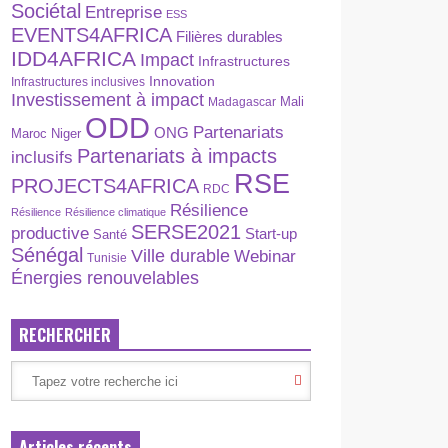
Sociétal
Entreprise
ESS
EVENTS4AFRICA
Filières durables
IDD4AFRICA
Impact
Infrastructures
Innovation
Infrastructures inclusives
Investissement à impact
Madagascar
Mali
ODD
Partenariats
ONG
Maroc
Niger
Partenariats à impacts
inclusifs
RSE
PROJECTS4AFRICA
RDC
Résilience
Résilience
Résilience climatique
SERSE2021
productive
Start-up
Santé
Sénégal
Ville durable
Webinar
Tunisie
Énergies renouvelables
RECHERCHER
Articles récents