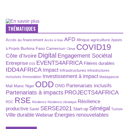
THÉMATIQUES
AFD
Afrique
agriculture
Accès au financement
Appels
Accès à l’eau
COVID19
Burkina Faso
Cameroun
à Projets
Climat
Digital
Engagement Sociétal
Côte d'Ivoire
EVENTS4AFRICA
Entreprise
Filières durables
ESS
IDD4AFRICA
Impact
Infrastructures
Infrastructures
Investissement à impact
Innovation
inclusives
Madagascar
ODD
Partenariats inclusifs
ONG
Maroc
Niger
Mali
Partenariats à impacts
PROJECTS4AFRICA
RSE
Résilience
RDC
Résilience
Résilience climatique
SERSE2021
Sénégal
productive
Start-up
Santé
Tunisie
Énergies renouvelables
Ville durable
Webinar