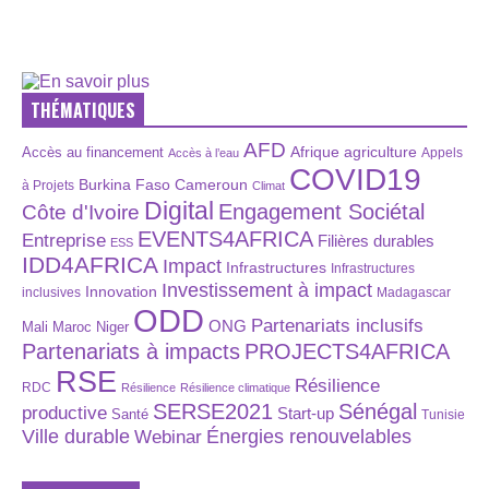
THÉMATIQUES
AFD
Afrique
agriculture
Accès au financement
Appels
Accès à l’eau
COVID19
Burkina Faso
Cameroun
à Projets
Climat
Digital
Engagement Sociétal
Côte d'Ivoire
EVENTS4AFRICA
Entreprise
Filières durables
ESS
IDD4AFRICA
Impact
Infrastructures
Infrastructures
Investissement à impact
Innovation
inclusives
Madagascar
ODD
Partenariats inclusifs
ONG
Maroc
Niger
Mali
Partenariats à impacts
PROJECTS4AFRICA
RSE
Résilience
RDC
Résilience
Résilience climatique
SERSE2021
Sénégal
productive
Start-up
Santé
Tunisie
Énergies renouvelables
Ville durable
Webinar