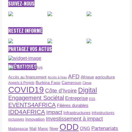
SUIVEZ-NOUS
RESTEZ INFORMÉ
PARTAGEZ VOS ACTUS
THÉMATIQUES
AFD
Afrique
agriculture
Accès au financement
Accès à l’eau
Burkina Faso
Cameroun
Appels à Projets
Climat
COVID19
Digital
Côte d'Ivoire
Engagement Sociétal
Entreprise
ESS
EVENTS4AFRICA
Filières durables
IDD4AFRICA
Impact
Infrastructures
Infrastructures
Investissement à impact
Innovation
inclusives
ODD
Partenariats
ONG
Maroc
Niger
Madagascar
Mali