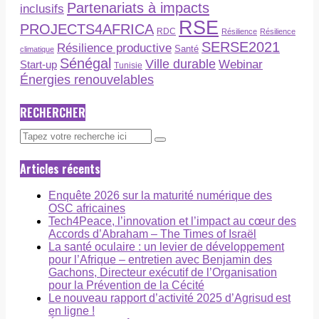
Partenariats à impacts
inclusifs
RSE
PROJECTS4AFRICA
RDC
Résilience
Résilience
SERSE2021
Résilience productive
Santé
climatique
Sénégal
Ville durable
Webinar
Start-up
Tunisie
Énergies renouvelables
RECHERCHER
Articles récents
Enquête 2026 sur la maturité numérique des
OSC africaines
Tech4Peace, l’innovation et l’impact au cœur des
Accords d’Abraham – The Times of Israël
La santé oculaire : un levier de développement
pour l’Afrique – entretien avec Benjamin des
Gachons, Directeur exécutif de l’Organisation
pour la Prévention de la Cécité
Le nouveau rapport d’activité 2025 d’Agrisud est
en ligne !