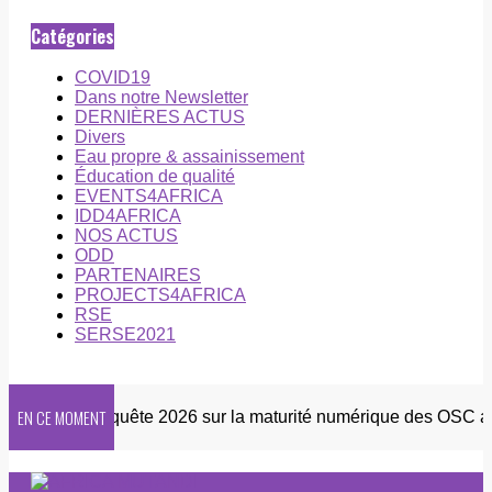
Catégories
COVID19
Dans notre Newsletter
DERNIÈRES ACTUS
Divers
Eau propre & assainissement
Éducation de qualité
EVENTS4AFRICA
IDD4AFRICA
NOS ACTUS
ODD
PARTENAIRES
PROJECTS4AFRICA
RSE
SERSE2021
EN CE MOMENT
letter
Enquête 2026 sur la maturité numérique des OSC afri