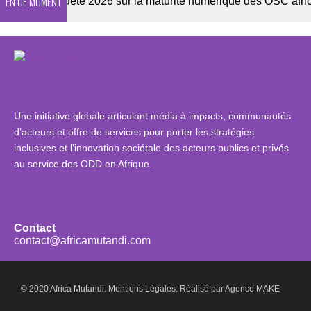
EN CE MOMENT
er
Enquête 2026 sur la maturité numérique des OSC africain
Une initiative globale articulant média à impacts, communautés
d’acteurs et offre de services pour porter les stratégies
inclusives et l’innovation sociétale des acteurs publics et privés
au service des ODD en Afrique.
Contact
contact@africamutandi.com
© 2020 Africa Mutandi.
Mentions Légales.
Réalisé par
Agence MAKE