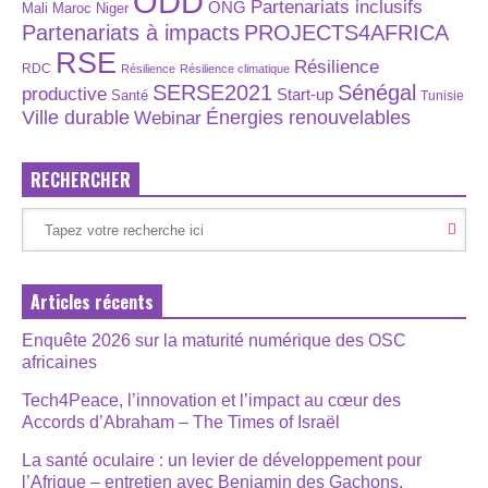
ODD
Partenariats inclusifs
ONG
Maroc
Niger
Mali
Partenariats à impacts
PROJECTS4AFRICA
RSE
Résilience
RDC
Résilience
Résilience climatique
SERSE2021
Sénégal
productive
Start-up
Santé
Tunisie
Énergies renouvelables
Ville durable
Webinar
RECHERCHER
Articles récents
Enquête 2026 sur la maturité numérique des OSC
africaines
Tech4Peace, l’innovation et l’impact au cœur des
Accords d’Abraham – The Times of Israël
La santé oculaire : un levier de développement pour
l’Afrique – entretien avec Benjamin des Gachons,