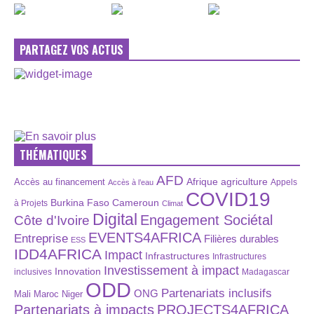
PARTAGEZ VOS ACTUS
THÉMATIQUES
AFD
Afrique
agriculture
Accès au financement
Appels
Accès à l’eau
COVID19
Burkina Faso
Cameroun
à Projets
Climat
Digital
Engagement Sociétal
Côte d'Ivoire
EVENTS4AFRICA
Entreprise
Filières durables
ESS
IDD4AFRICA
Impact
Infrastructures
Infrastructures
Investissement à impact
Innovation
inclusives
Madagascar
ODD
Partenariats inclusifs
ONG
Maroc
Niger
Mali
Partenariats à impacts
PROJECTS4AFRICA