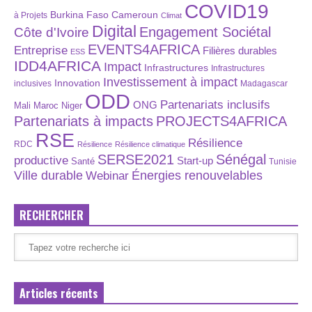
COVID19
Burkina Faso
Cameroun
à Projets
Climat
Digital
Engagement Sociétal
Côte d'Ivoire
EVENTS4AFRICA
Entreprise
Filières durables
ESS
IDD4AFRICA
Impact
Infrastructures
Infrastructures
Investissement à impact
Innovation
inclusives
Madagascar
ODD
Partenariats inclusifs
ONG
Maroc
Niger
Mali
Partenariats à impacts
PROJECTS4AFRICA
RSE
Résilience
RDC
Résilience
Résilience climatique
SERSE2021
Sénégal
productive
Start-up
Santé
Tunisie
Énergies renouvelables
Ville durable
Webinar
RECHERCHER
Articles récents