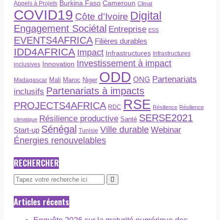
Burkina Faso
Cameroun
Appels à Projets
Climat
COVID19
Digital
Côte d'Ivoire
Engagement Sociétal
Entreprise
ESS
EVENTS4AFRICA
Filières durables
IDD4AFRICA
Impact
Infrastructures
Infrastructures
Investissement à impact
Innovation
inclusives
ODD
Partenariats
ONG
Maroc
Niger
Madagascar
Mali
Partenariats à impacts
inclusifs
RSE
PROJECTS4AFRICA
RDC
Résilience
Résilience
SERSE2021
Résilience productive
Santé
climatique
Sénégal
Ville durable
Webinar
Start-up
Tunisie
Énergies renouvelables
RECHERCHER
Articles récents