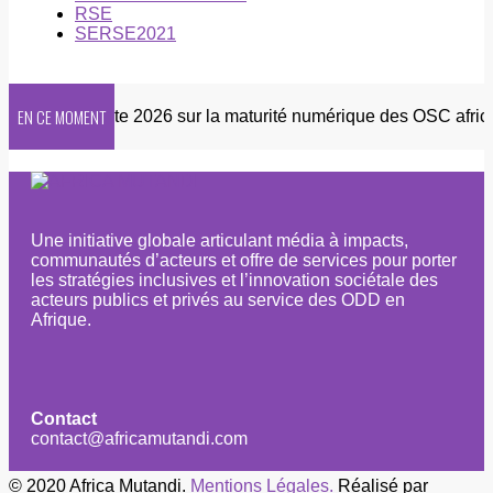
RSE
SERSE2021
EN CE MOMENT
er
Enquête 2026 sur la maturité numérique des OSC africain
Une initiative globale articulant média à impacts,
communautés d’acteurs et offre de services pour porter
les stratégies inclusives et l’innovation sociétale des
acteurs publics et privés au service des ODD en
Afrique.
Contact
contact@africamutandi.com
© 2020 Africa Mutandi.
Mentions Légales.
Réalisé par