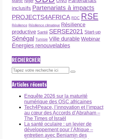
Partenariats
ONG
Maroc
Niger
Partenariats à impacts
inclusifs
RSE
PROJECTS4AFRICA
RDC
Résilience
Résilience
Résilience climatique
SERSE2021
productive
Start-up
Santé
Sénégal
Ville durable
Webinar
Tunisie
Énergies renouvelables
RECHERCHER
Articles récents
Enquête 2026 sur la maturité
numérique des OSC africaines
Tech4Peace, l’innovation et l’impact
au cœur des Accords d’Abraham –
The Times of Israël
La santé oculaire : un levier de
développement pour l’Afrique –
entretien avec Benjamin des