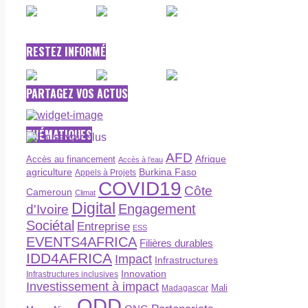
RESTEZ INFORMÉ
PARTAGEZ VOS ACTUS
THÉMATIQUES
AFD
Afrique
Accès au financement
Accès à l’eau
agriculture
Burkina Faso
Appels à Projets
COVID19
Côte
Cameroun
Climat
Digital
Engagement
d'Ivoire
Sociétal
Entreprise
ESS
EVENTS4AFRICA
Filières durables
IDD4AFRICA
Impact
Infrastructures
Innovation
Infrastructures inclusives
Investissement à impact
Madagascar
Mali
ODD