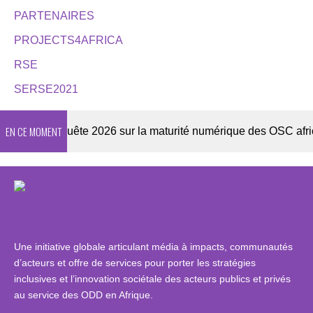
PARTENAIRES
PROJECTS4AFRICA
RSE
SERSE2021
EN CE MOMENT
er
Enquête 2026 sur la maturité numérique des OSC africain
Une initiative globale articulant média à impacts, communautés
d’acteurs et offre de services pour porter les stratégies
inclusives et l’innovation sociétale des acteurs publics et privés
au service des ODD en Afrique.