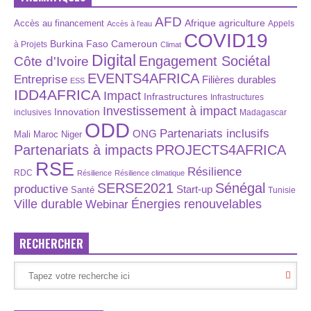
AFD
Afrique
agriculture
Accès au financement
Appels
Accès à l’eau
COVID19
Burkina Faso
Cameroun
à Projets
Climat
Digital
Engagement Sociétal
Côte d'Ivoire
EVENTS4AFRICA
Entreprise
Filières durables
ESS
IDD4AFRICA
Impact
Infrastructures
Infrastructures
Investissement à impact
Innovation
inclusives
Madagascar
ODD
Partenariats inclusifs
ONG
Maroc
Niger
Mali
Partenariats à impacts
PROJECTS4AFRICA
RSE
Résilience
RDC
Résilience
Résilience climatique
SERSE2021
Sénégal
productive
Start-up
Santé
Tunisie
Énergies renouvelables
Ville durable
Webinar
RECHERCHER