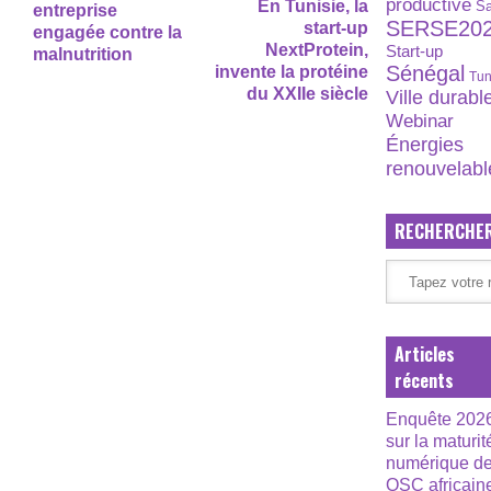
productive
En Tunisie, la
S
entreprise
SERSE20
start-up
engagée contre la
NextProtein,
Start-up
malnutrition
Sénégal
invente la protéine
Tun
du XXIIe siècle
Ville durabl
Webinar
Énergies
renouvelabl
RECHERCHE
Articles
récents
Enquête 202
sur la maturit
numérique d
OSC africain