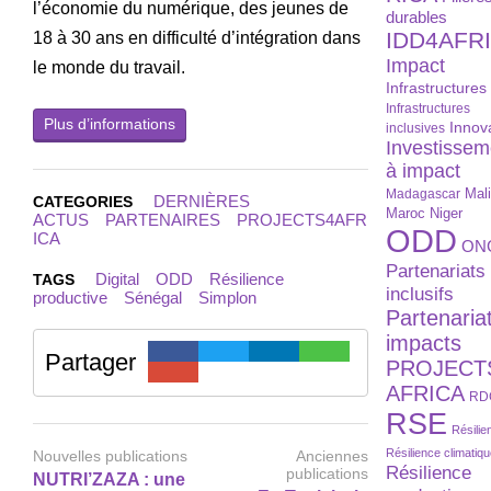
l’économie du numérique, des jeunes de
durables
IDD4AFR
18 à 30 ans en difficulté d’intégration dans
Impact
le monde du travail.
Infrastructures
Infrastructures
Plus d’informations
Innov
inclusives
Investissem
à impact
Madagascar
Mal
DERNIÈRES
CATEGORIES
Maroc
Niger
ACTUS
PARTENAIRES
PROJECTS4AFR
ODD
ICA
ON
Partenariats
Digital
ODD
Résilience
TAGS
inclusifs
productive
Sénégal
Simplon
Partenaria
impacts
Partager
PROJECT
AFRICA
RD
RSE
Résilie
Résilience climatiq
Nouvelles publications
Anciennes
Résilience
publications
NUTRI’ZAZA : une