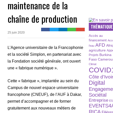
maintenance de la
chaîne de production
THÉMATIQUE
25 juin 2020
Accès au
financement
Acc
AFD
Afri
l’eau
L’Agence universitaire de la Francophonie
agriculture
Appe
et la société Simplon, en partenariat avec
Burkina
Projets
Faso
Camerou
la Fondation société générale, ont ouvert
Climat
une « fabrique numérique ».
COVID
Côte d'Ivoi
Cette « fabrique », implantée au sein du
Digital
Campus de nouvel espace universitaire
Engageme
Sociétal
francophone (CNEUF), de l’AUF à Dakar,
Entreprise
permet d’accompagner et de former
ES
EVENTS4
gratuitement aux nouveaux métiers de
RICA
Filière