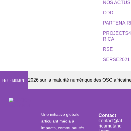
NOS ACTUS
ODD
PARTENAIR
PROJECTS
RICA
RSE
SERSE2021
EN CE MOMENT
nquête 2026 sur la maturité numérique des OSC africaines
Une initiative globale
Contact
contact@af
articulant média à
ricamutand
impacts, communautés