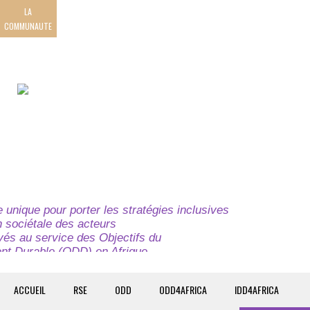
LA
COMMUNAUTE
unique pour porter les stratégies inclusives
on sociétale des acteurs
ivés au service des Objectifs du
t Durable (ODD) en Afrique.
e globale à l’attention des parties prenantes du
t du continent.
ACCUEIL
RSE
ODD
ODD4AFRICA
IDD4AFRICA