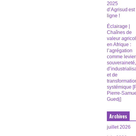
2025
d’Agrisud est
ligne !
Éclairage |
Chaînes de
valeur agrico
en Afrique :
l’agrégation
comme levier
souveraineté
d’industrialis
et de
transformatio
systémique [
Pierre-Samue
Guedj]
Archives
juillet 2026