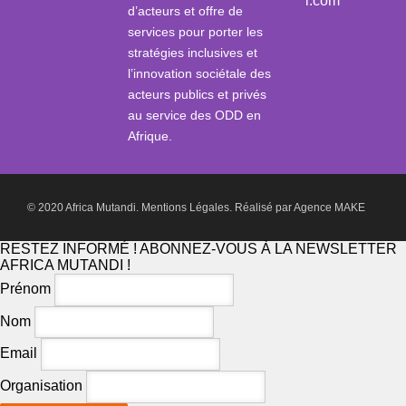
i.com
d’acteurs et offre de
services pour porter les
stratégies inclusives et
l’innovation sociétale des
acteurs publics et privés
au service des ODD en
Afrique.
© 2020 Africa Mutandi.
Mentions Légales.
Réalisé par
Agence MAKE
RESTEZ INFORMÉ ! ABONNEZ-VOUS À LA NEWSLETTER
AFRICA MUTANDI !
Prénom
Nom
Email
Organisation