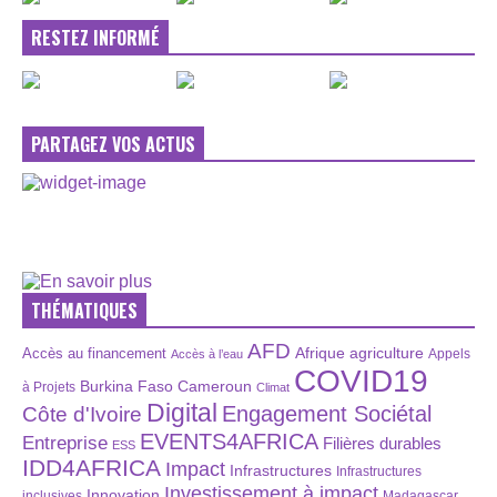
RESTEZ INFORMÉ
PARTAGEZ VOS ACTUS
THÉMATIQUES
AFD
Afrique
agriculture
Accès au financement
Appels
Accès à l’eau
COVID19
Burkina Faso
Cameroun
à Projets
Climat
Digital
Engagement Sociétal
Côte d'Ivoire
EVENTS4AFRICA
Entreprise
Filières durables
ESS
IDD4AFRICA
Impact
Infrastructures
Infrastructures
Investissement à impact
Innovation
inclusives
Madagascar