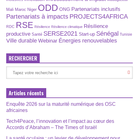
ODD
Partenariats inclusifs
ONG
Maroc
Niger
Mali
Partenariats à impacts
PROJECTS4AFRICA
RSE
Résilience
RDC
Résilience
Résilience climatique
SERSE2021
Sénégal
productive
Start-up
Santé
Tunisie
Énergies renouvelables
Ville durable
Webinar
RECHERCHER
Articles récents
Enquête 2026 sur la maturité numérique des OSC
africaines
Tech4Peace, l’innovation et l’impact au cœur des
Accords d’Abraham – The Times of Israël
La santé oculaire : un levier de développement pour