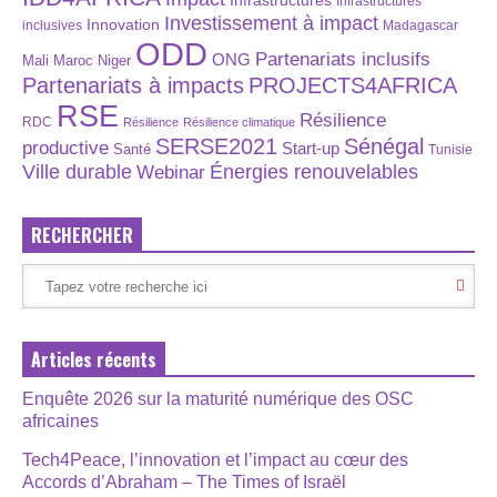
Infrastructures
Infrastructures
Investissement à impact
Innovation
inclusives
Madagascar
ODD
Partenariats inclusifs
ONG
Maroc
Niger
Mali
Partenariats à impacts
PROJECTS4AFRICA
RSE
Résilience
RDC
Résilience
Résilience climatique
SERSE2021
Sénégal
productive
Start-up
Santé
Tunisie
Énergies renouvelables
Ville durable
Webinar
RECHERCHER
Articles récents
Enquête 2026 sur la maturité numérique des OSC
africaines
Tech4Peace, l’innovation et l’impact au cœur des
Accords d’Abraham – The Times of Israël