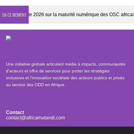
EN CE MOMENT
Enquête 2026 sur la maturité numérique des OSC africaines
Une initiative globale articulant média à impacts, communautés
d’acteurs et offre de services pour porter les stratégies
inclusives et l’innovation sociétale des acteurs publics et privés
au service des ODD en Afrique.
Contact
contact@africamutandi.com