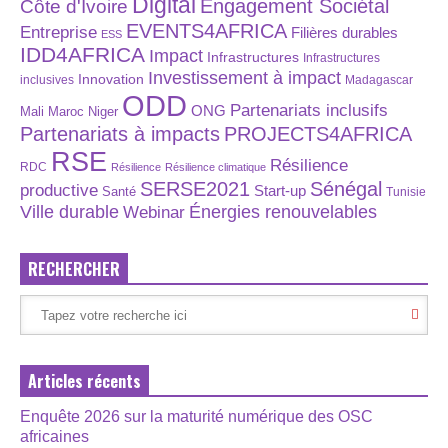
Digital
Engagement Sociétal
Côte d'Ivoire
EVENTS4AFRICA
Entreprise
Filières durables
ESS
IDD4AFRICA
Impact
Infrastructures
Infrastructures
Investissement à impact
Innovation
inclusives
Madagascar
ODD
Partenariats inclusifs
ONG
Maroc
Niger
Mali
Partenariats à impacts
PROJECTS4AFRICA
RSE
Résilience
RDC
Résilience
Résilience climatique
SERSE2021
Sénégal
productive
Start-up
Santé
Tunisie
Énergies renouvelables
Ville durable
Webinar
RECHERCHER
Articles récents
Enquête 2026 sur la maturité numérique des OSC
africaines