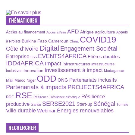
THÉMATIQUES
AFD
Afrique
agriculture
Accès au financement
Appels
Accès à l’eau
COVID19
Burkina Faso
Cameroun
à Projets
Climat
Digital
Engagement Sociétal
Côte d'Ivoire
EVENTS4AFRICA
Entreprise
Filières durables
ESS
IDD4AFRICA
Impact
Infrastructures
Infrastructures
Investissement à impact
Innovation
inclusives
Madagascar
ODD
Partenariats inclusifs
ONG
Maroc
Niger
Mali
Partenariats à impacts
PROJECTS4AFRICA
RSE
Résilience
RDC
Résilience
Résilience climatique
SERSE2021
Sénégal
productive
Start-up
Santé
Tunisie
Énergies renouvelables
Ville durable
Webinar
RECHERCHER