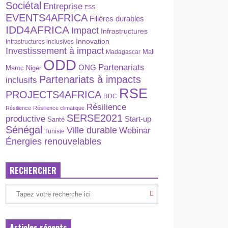
Sociétal
Entreprise
ESS
EVENTS4AFRICA
Filières durables
IDD4AFRICA
Impact
Infrastructures
Innovation
Infrastructures inclusives
Investissement à impact
Madagascar
Mali
ODD
Partenariats
ONG
Maroc
Niger
Partenariats à impacts
inclusifs
RSE
PROJECTS4AFRICA
RDC
Résilience
Résilience
Résilience climatique
SERSE2021
productive
Start-up
Santé
Sénégal
Ville durable
Webinar
Tunisie
Énergies renouvelables
RECHERCHER
Articles récents