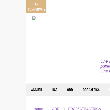
LA
COMMUNAUTE
Une a
publi
Une i
ACCUEIL
RSE
ODD
ODD4AFRICA
Home
ODD
PROJECTS4AFRICA