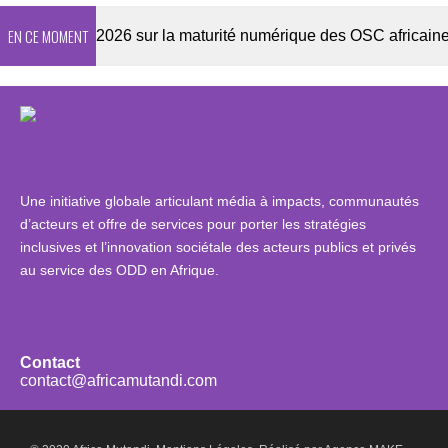
EN CE MOMENT
Enquête 2026 sur la maturité numérique des OSC africaines
Une initiative globale articulant média à impacts, communautés
d’acteurs et offre de services pour porter les stratégies
inclusives et l’innovation sociétale des acteurs publics et privés
au service des ODD en Afrique.
Contact
contact@africamutandi.com