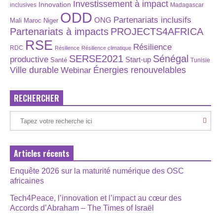
Investissement à impact
Innovation
inclusives
Madagascar
ODD
Partenariats inclusifs
ONG
Maroc
Niger
Mali
Partenariats à impacts
PROJECTS4AFRICA
RSE
Résilience
RDC
Résilience
Résilience climatique
SERSE2021
Sénégal
productive
Start-up
Santé
Tunisie
Énergies renouvelables
Ville durable
Webinar
RECHERCHER
Articles récents
Enquête 2026 sur la maturité numérique des OSC
africaines
Tech4Peace, l’innovation et l’impact au cœur des
Accords d’Abraham – The Times of Israël