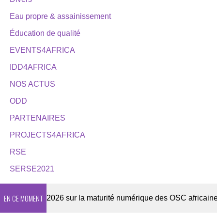
Eau propre & assainissement
Éducation de qualité
EVENTS4AFRICA
IDD4AFRICA
NOS ACTUS
ODD
PARTENAIRES
PROJECTS4AFRICA
RSE
SERSE2021
EN CE MOMENT
Enquête 2026 sur la maturité numérique des OSC africaines