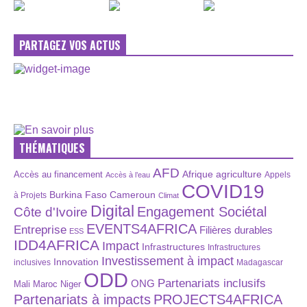
PARTAGEZ VOS ACTUS
THÉMATIQUES
AFD
Afrique
agriculture
Accès au financement
Appels
Accès à l’eau
COVID19
Burkina Faso
Cameroun
à Projets
Climat
Digital
Engagement Sociétal
Côte d'Ivoire
EVENTS4AFRICA
Entreprise
Filières durables
ESS
IDD4AFRICA
Impact
Infrastructures
Infrastructures
Investissement à impact
Innovation
inclusives
Madagascar
ODD
Partenariats inclusifs
ONG
Maroc
Niger
Mali
Partenariats à impacts
PROJECTS4AFRICA