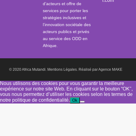
i.com
d’acteurs et offre de
services pour porter les
stratégies inclusives et
l’innovation sociétale des
acteurs publics et privés
au service des ODD en
Afrique.
© 2020 Africa Mutandi.
Mentions Légales.
Réalisé par
Agence MAKE
Nous utilisons des cookies pour vous garantir la meilleure
expérience sur notre site Web. En cliquant sur le bouton “OK",
vous nous permettez d’utiliser les cookies selon les termes de
notre politique de confidentialité.
Ok