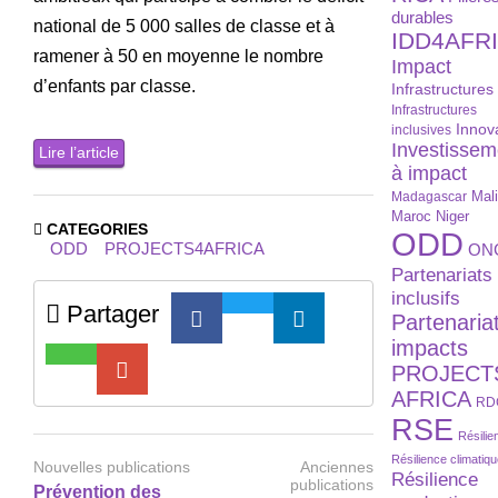
durables
national de 5 000 salles de classe et à
IDD4AFR
ramener à 50 en moyenne le nombre
Impact
d’enfants par classe.
Infrastructures
Infrastructures
Innov
inclusives
Investissem
Lire l’article
à impact
Madagascar
Mal
Maroc
Niger
CATEGORIES
ODD
ODD
PROJECTS4AFRICA
ON
Partenariats
inclusifs
Partager
Partenaria
impacts
PROJECT
AFRICA
RD
RSE
Résilie
Résilience climatiq
Nouvelles publications
Anciennes
Résilience
publications
Prévention des