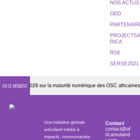
NOS ACTUS
ODD
PARTENAIR
PROJECTS
RICA
RSE
SERSE2021
EN CE MOMENT
quête 2026 sur la maturité numérique des OSC africaines
Une initiative globale
Contact
contact@af
articulant média à
ricamutand
impacts, communautés