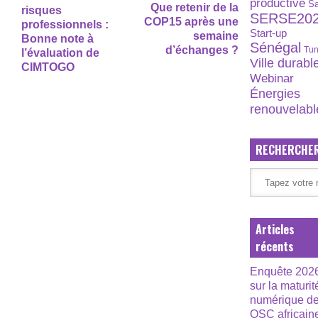
productive
S
Que retenir de la
risques
SERSE20
COP15 après une
professionnels :
Start-up
semaine
Bonne note à
Sénégal
d’échanges ?
Tun
l’évaluation de
Ville durabl
CIMTOGO
Webinar
Énergies
renouvelabl
RECHERCHE
Articles
récents
Enquête 202
sur la maturit
numérique d
OSC africain