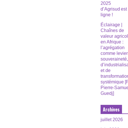
2025
d’Agrisud est
ligne !
Éclairage |
Chaînes de
valeur agrico
en Afrique :
l’agrégation
comme levier
souveraineté
d’industrialis
et de
transformatio
systémique [
Pierre-Samue
Guedj]
Archives
juillet 2026