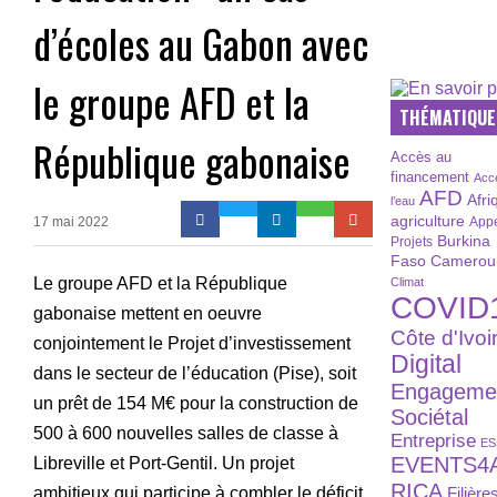
d’écoles au Gabon avec
le groupe AFD et la
THÉMATIQUE
République gabonaise
Accès au
financement
Acc
AFD
Afri
l’eau
agriculture
17 mai 2022
Appe
Burkina
Projets
Faso
Camerou
Le groupe AFD et la République
Climat
COVID
gabonaise mettent en oeuvre
Côte d'Ivoi
conjointement le Projet d’investissement
Digital
dans le secteur de l’éducation (Pise), soit
Engageme
un prêt de 154 M€ pour la construction de
Sociétal
500 à 600 nouvelles salles de classe à
Entreprise
ES
EVENTS4
Libreville et Port-Gentil. Un projet
RICA
ambitieux qui participe à combler le déficit
Filière