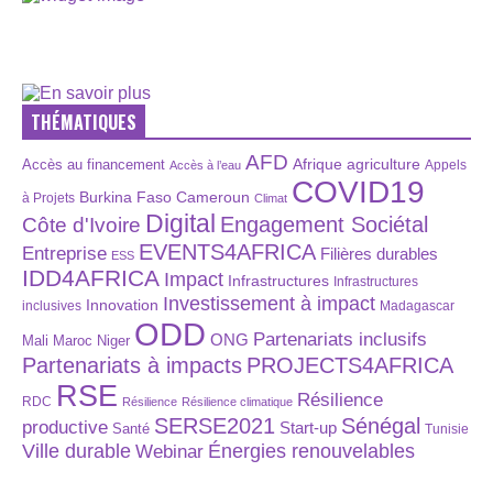
THÉMATIQUES
AFD
Afrique
agriculture
Accès au financement
Appels
Accès à l’eau
COVID19
Burkina Faso
Cameroun
à Projets
Climat
Digital
Engagement Sociétal
Côte d'Ivoire
EVENTS4AFRICA
Entreprise
Filières durables
ESS
IDD4AFRICA
Impact
Infrastructures
Infrastructures
Investissement à impact
Innovation
inclusives
Madagascar
ODD
Partenariats inclusifs
ONG
Maroc
Niger
Mali
Partenariats à impacts
PROJECTS4AFRICA
RSE
Résilience
RDC
Résilience
Résilience climatique
SERSE2021
Sénégal
productive
Start-up
Santé
Tunisie
Énergies renouvelables
Ville durable
Webinar