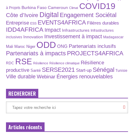
COVID19
Burkina Faso
Cameroun
à Projets
Climat
Digital
Engagement Sociétal
Côte d'Ivoire
EVENTS4AFRICA
Entreprise
Filières durables
ESS
IDD4AFRICA
Impact
Infrastructures
Infrastructures
Investissement à impact
Innovation
inclusives
Madagascar
ODD
Partenariats inclusifs
ONG
Maroc
Niger
Mali
Partenariats à impacts
PROJECTS4AFRICA
RSE
Résilience
RDC
Résilience
Résilience climatique
SERSE2021
Sénégal
productive
Start-up
Santé
Tunisie
Énergies renouvelables
Ville durable
Webinar
RECHERCHER
Articles récents