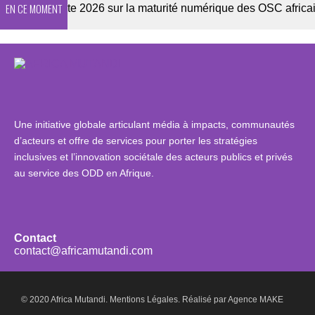
EN CE MOMENT
Enquête 2026 sur la maturité numérique des OSC africaines
Une initiative globale articulant média à impacts, communautés
d’acteurs et offre de services pour porter les stratégies
inclusives et l’innovation sociétale des acteurs publics et privés
au service des ODD en Afrique.
Contact
contact@africamutandi.com
© 2020 Africa Mutandi.
Mentions Légales.
Réalisé par
Agence MAKE