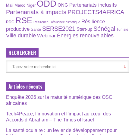
ODD
Partenariats inclusifs
ONG
Maroc
Niger
Mali
Partenariats à impacts
PROJECTS4AFRICA
RSE
Résilience
RDC
Résilience
Résilience climatique
SERSE2021
Sénégal
productive
Start-up
Santé
Tunisie
Énergies renouvelables
Ville durable
Webinar
RECHERCHER
Articles récents
Enquête 2026 sur la maturité numérique des OSC
africaines
Tech4Peace, l’innovation et l’impact au cœur des
Accords d’Abraham – The Times of Israël
La santé oculaire : un levier de développement pour