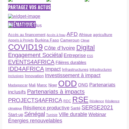
PARTAGEZ VOS ACTUS
THÉMATIQUES
AFD
Afrique
agriculture
Accès au financement
Accès à l’eau
Burkina Faso
Cameroun
Appels à Projets
Climat
COVID19
Digital
Côte d'Ivoire
Engagement Sociétal
Entreprise
ESS
EVENTS4AFRICA
Filières durables
IDD4AFRICA
Impact
Infrastructures
Infrastructures
Investissement à impact
Innovation
inclusives
ODD
Partenariats
ONG
Maroc
Niger
Madagascar
Mali
Partenariats à impacts
inclusifs
RSE
PROJECTS4AFRICA
RDC
Résilience
Résilience
SERSE2021
Résilience productive
Santé
climatique
Sénégal
Ville durable
Webinar
Start-up
Tunisie
Énergies renouvelables