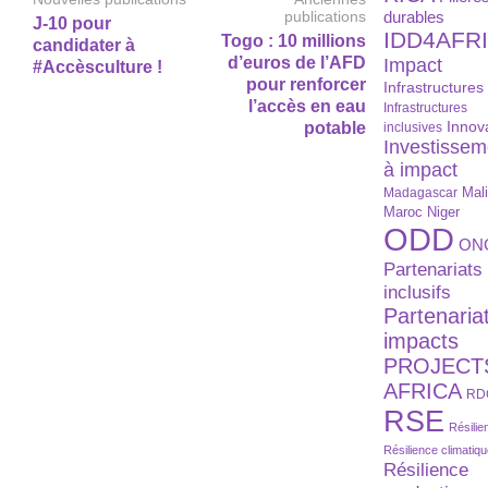
publications
durables
J-10 pour
IDD4AFR
Togo : 10 millions
candidater à
d’euros de l’AFD
Impact
#Accèsculture !
pour renforcer
Infrastructures
l’accès en eau
Infrastructures
Innov
potable
inclusives
Investissem
à impact
Madagascar
Mal
Maroc
Niger
ODD
ON
Partenariats
inclusifs
Partenaria
impacts
PROJECT
AFRICA
RD
RSE
Résilie
Résilience climatiq
Résilience