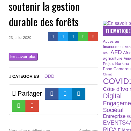
soutenir la gestion
durable des forêts
THÉMATIQUE
23 juillet 2020
Accès au
financement
Acc
AFD
Afri
l’eau
En savoir plus
agriculture
Appe
Burkina
Projets
Faso
Camerou
Climat
ODD
CATEGORIES
COVID
Côte d'Ivoi
Partager
Digital
Engageme
Sociétal
Entreprise
ES
EVENTS4
RICA
Filière
Nouvelles publications
Anciennes