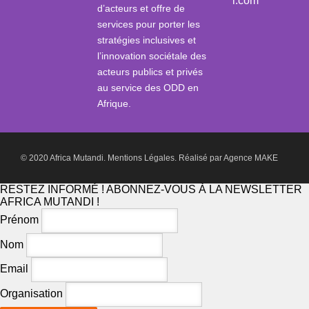
i.com
d’acteurs et offre de
services pour porter les
stratégies inclusives et
l’innovation sociétale des
acteurs publics et privés
au service des ODD en
Afrique.
© 2020 Africa Mutandi.
Mentions Légales.
Réalisé par
Agence MAKE
RESTEZ INFORMÉ ! ABONNEZ-VOUS À LA NEWSLETTER
AFRICA MUTANDI !
Prénom
Nom
Email
Organisation