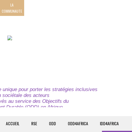
LA
COMMUNAUTE
unique pour porter les stratégies inclusives
on sociétale des acteurs
ivés au service des Objectifs du
t Durable (ODD) en Afrique.
e globale à l’attention des parties prenantes du
t du continent.
ACCUEIL
RSE
ODD
ODD4AFRICA
IDD4AFRICA