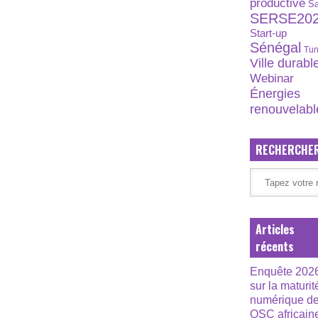
productive
S
SERSE20
Start-up
Sénégal
Tun
Ville durabl
Webinar
Énergies
renouvelabl
RECHERCHE
Articles
récents
Enquête 202
sur la maturit
numérique d
OSC africain