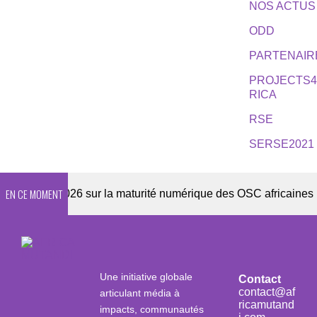
NOS ACTUS
ODD
PARTENAIR
PROJECTS
RICA
RSE
SERSE2021
EN CE MOMENT
uête 2026 sur la maturité numérique des OSC africaines
Une initiative globale
Contact
contact@af
articulant média à
ricamutand
impacts, communautés