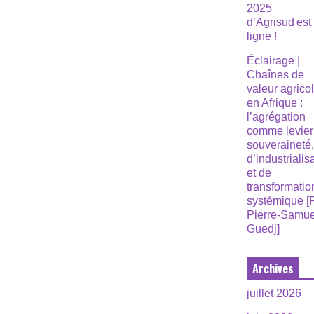
2025
d’Agrisud est
ligne !
Éclairage |
Chaînes de
valeur agrico
en Afrique :
l’agrégation
comme levier
souveraineté
d’industrialis
et de
transformatio
systémique [
Pierre-Samue
Guedj]
Archives
juillet 2026