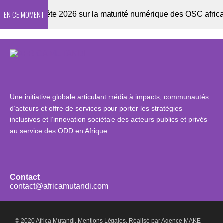
EN CE MOMENT
Enquête 2026 sur la maturité numérique des OSC africaines
Une initiative globale articulant média à impacts, communautés
d’acteurs et offre de services pour porter les stratégies
inclusives et l’innovation sociétale des acteurs publics et privés
au service des ODD en Afrique.
Contact
contact@africamutandi.com
© 2020 Africa Mutandi.
Mentions Légales.
Réalisé par
Agence MAKE