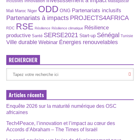
Investissement à impact
Innovation
inclusives
Madagascar
ODD
Partenariats inclusifs
ONG
Maroc
Niger
Mali
Partenariats à impacts
PROJECTS4AFRICA
RSE
Résilience
RDC
Résilience
Résilience climatique
SERSE2021
Sénégal
productive
Start-up
Santé
Tunisie
Énergies renouvelables
Ville durable
Webinar
RECHERCHER
Articles récents
Enquête 2026 sur la maturité numérique des OSC
africaines
Tech4Peace, l’innovation et l’impact au cœur des
Accords d’Abraham – The Times of Israël