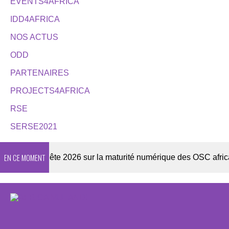
EVENTS4AFRICA
IDD4AFRICA
NOS ACTUS
ODD
PARTENAIRES
PROJECTS4AFRICA
RSE
SERSE2021
EN CE MOMENT
r
Enquête 2026 sur la maturité numérique des OSC africaine