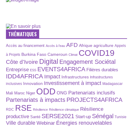
THÉMATIQUES
AFD
Afrique
agriculture
Accès au financement
Appels
Accès à l’eau
COVID19
Burkina Faso
Cameroun
à Projets
Climat
Digital
Engagement Sociétal
Côte d'Ivoire
EVENTS4AFRICA
Entreprise
Filières durables
ESS
IDD4AFRICA
Impact
Infrastructures
Infrastructures
Investissement à impact
Innovation
inclusives
Madagascar
ODD
Partenariats inclusifs
ONG
Maroc
Niger
Mali
Partenariats à impacts
PROJECTS4AFRICA
RSE
Résilience
RDC
Résilience
Résilience climatique
SERSE2021
Sénégal
productive
Start-up
Santé
Tunisie
Énergies renouvelables
Ville durable
Webinar