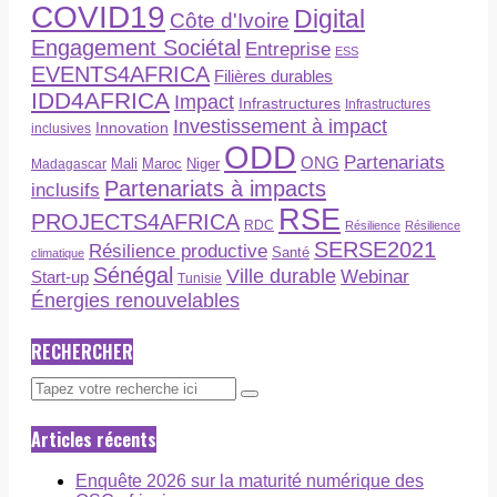
COVID19
Digital
Côte d'Ivoire
Engagement Sociétal
Entreprise
ESS
EVENTS4AFRICA
Filières durables
IDD4AFRICA
Impact
Infrastructures
Infrastructures
Investissement à impact
Innovation
inclusives
ODD
Partenariats
ONG
Maroc
Niger
Madagascar
Mali
Partenariats à impacts
inclusifs
RSE
PROJECTS4AFRICA
RDC
Résilience
Résilience
SERSE2021
Résilience productive
Santé
climatique
Sénégal
Ville durable
Webinar
Start-up
Tunisie
Énergies renouvelables
RECHERCHER
Articles récents
Enquête 2026 sur la maturité numérique des