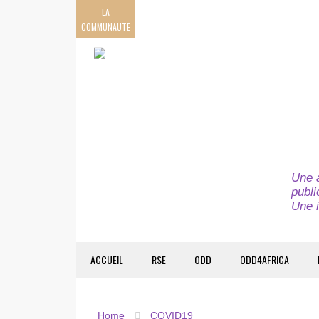
LA
COMMUNAUTE
Une a
publi
Une i
ACCUEIL
RSE
ODD
ODD4AFRICA
Home
COVID19