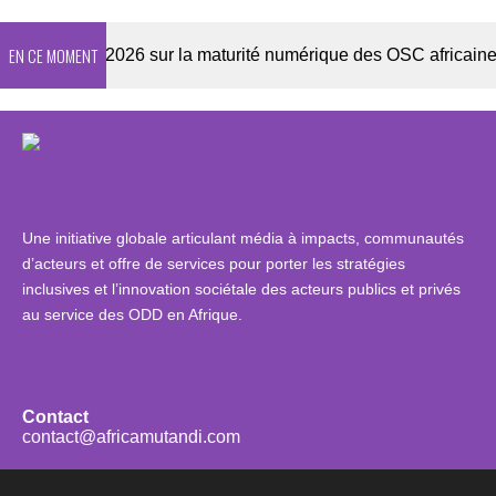
EN CE MOMENT
Enquête 2026 sur la maturité numérique des OSC africaines
Une initiative globale articulant média à impacts, communautés
d’acteurs et offre de services pour porter les stratégies
inclusives et l’innovation sociétale des acteurs publics et privés
au service des ODD en Afrique.
Contact
contact@africamutandi.com