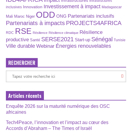
Impact
Infrastructures
Infrastructures
Investissement à impact
Innovation
inclusives
Madagascar
ODD
Partenariats inclusifs
ONG
Maroc
Niger
Mali
Partenariats à impacts
PROJECTS4AFRICA
RSE
Résilience
RDC
Résilience
Résilience climatique
SERSE2021
Sénégal
productive
Start-up
Santé
Tunisie
Énergies renouvelables
Ville durable
Webinar
RECHERCHER
Articles récents
Enquête 2026 sur la maturité numérique des OSC
africaines
Tech4Peace, l’innovation et l’impact au cœur des
Accords d’Abraham – The Times of Israël