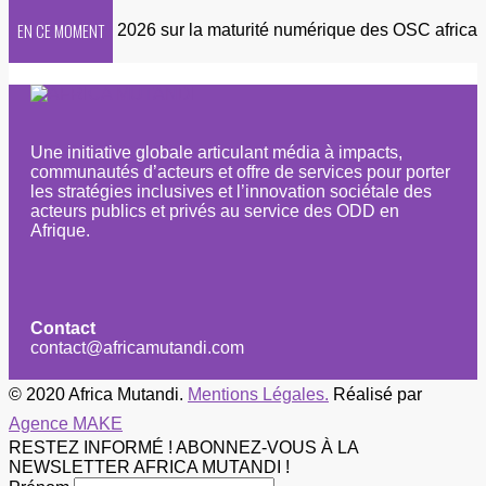
EN CE MOMENT
r
Enquête 2026 sur la maturité numérique des OSC africaine
Une initiative globale articulant média à impacts,
communautés d’acteurs et offre de services pour porter
les stratégies inclusives et l’innovation sociétale des
acteurs publics et privés au service des ODD en
Afrique.
Contact
contact@africamutandi.com
© 2020 Africa Mutandi.
Mentions Légales.
Réalisé par
Agence MAKE
RESTEZ INFORMÉ ! ABONNEZ-VOUS À LA
NEWSLETTER AFRICA MUTANDI !