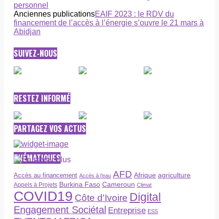
personnel
Anciennes publications
EAIF 2023 : le RDV du
financement de l’accès à l’énergie s’ouvre le 21 mars à
Abidjan
SUIVEZ-NOUS
RESTEZ INFORMÉ
PARTAGEZ VOS ACTUS
THÉMATIQUES
AFD
Afrique
agriculture
Accès au financement
Accès à l’eau
Burkina Faso
Cameroun
Appels à Projets
Climat
COVID19
Digital
Côte d'Ivoire
Engagement Sociétal
Entreprise
ESS