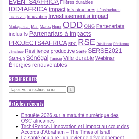
EVENTS4AFRICA
Filières durables
IDD4AFRICA
Impact
Infrastructures
Infrastructures
Investissement à impact
Innovation
inclusives
ODD
Partenariats
ONG
Maroc
Niger
Madagascar
Mali
Partenariats à impacts
inclusifs
RSE
PROJECTS4AFRICA
RDC
Résilience
Résilience
SERSE2021
Résilience productive
Santé
climatique
Sénégal
Ville durable
Webinar
Start-up
Tunisie
Énergies renouvelables
RECHERCHER
Articles récents
Enquête 2026 sur la maturité numérique des
OSC africaines
Tech4Peace, l’innovation et l’impact au cœur des
Accords d’Abraham – The Times of Israël
La santé oculaire : un levier de développement