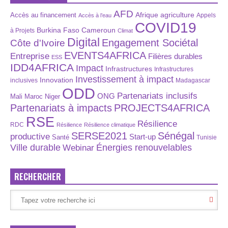
AFD
Afrique
agriculture
Accès au financement
Appels
Accès à l’eau
COVID19
Burkina Faso
Cameroun
à Projets
Climat
Digital
Engagement Sociétal
Côte d'Ivoire
EVENTS4AFRICA
Entreprise
Filières durables
ESS
IDD4AFRICA
Impact
Infrastructures
Infrastructures
Investissement à impact
Innovation
inclusives
Madagascar
ODD
Partenariats inclusifs
ONG
Maroc
Niger
Mali
Partenariats à impacts
PROJECTS4AFRICA
RSE
Résilience
RDC
Résilience
Résilience climatique
SERSE2021
Sénégal
productive
Start-up
Santé
Tunisie
Énergies renouvelables
Ville durable
Webinar
RECHERCHER