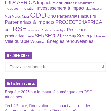
IDD4AFRICA
Impact
Infrastructures
Infrastructures
Investissement à impact
Innovation
inclusives
Madagascar
ODD
Partenariats inclusifs
ONG
Maroc
Niger
Mali
Partenariats à impacts
PROJECTS4AFRICA
RSE
Résilience
RDC
Résilience
Résilience climatique
SERSE2021
Sénégal
productive
Start-up
Santé
Tunisie
Énergies renouvelables
Ville durable
Webinar
RECHERCHER
Articles récents
Enquête 2026 sur la maturité numérique des OSC
africaines
Tech4Peace, l’innovation et l’impact au cœur des
Accords d’Abraham – The Times of Israël