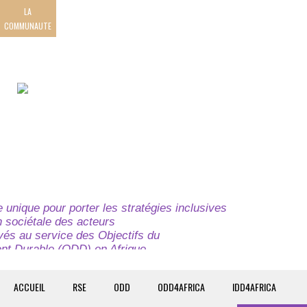
LA
COMMUNAUTE
unique pour porter les stratégies inclusives
on sociétale des acteurs
ivés au service des Objectifs du
t Durable (ODD) en Afrique.
e globale à l’attention des parties prenantes du
t du continent.
ACCUEIL
RSE
ODD
ODD4AFRICA
IDD4AFRICA