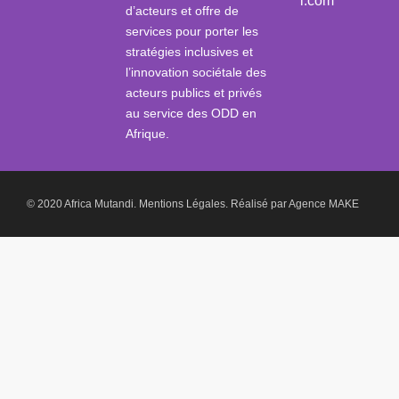
i.com
d’acteurs et offre de
services pour porter les
stratégies inclusives et
l’innovation sociétale des
acteurs publics et privés
au service des ODD en
Afrique.
© 2020 Africa Mutandi.
Mentions Légales.
Réalisé par
Agence MAKE