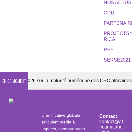
NOS ACTUS
ODD
PARTENAIR
PROJECTS
RICA
RSE
SERSE2021
EN CE MOMENT
uête 2026 sur la maturité numérique des OSC africaines
Une initiative globale
Contact
contact@af
articulant média à
ricamutand
impacts, communautés