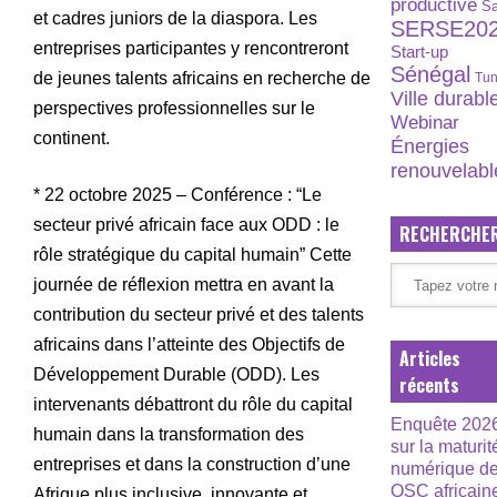
productive
S
et cadres juniors de la diaspora. Les
SERSE20
entreprises participantes y rencontreront
Start-up
Sénégal
de jeunes talents africains en recherche de
Tun
Ville durabl
perspectives professionnelles sur le
Webinar
continent.
Énergies
renouvelabl
* 22 octobre 2025 – Conférence : “Le
secteur privé africain face aux ODD : le
RECHERCHE
rôle stratégique du capital humain” Cette
journée de réflexion mettra en avant la
contribution du secteur privé et des talents
africains dans l’atteinte des Objectifs de
Articles
Développement Durable (ODD). Les
récents
intervenants débattront du rôle du capital
Enquête 202
humain dans la transformation des
sur la maturit
entreprises et dans la construction d’une
numérique d
OSC africain
Afrique plus inclusive, innovante et