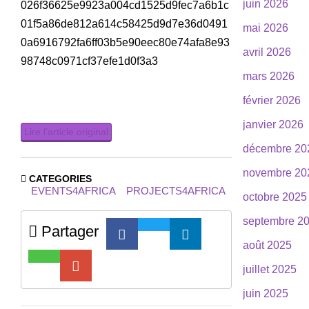
juin 2026
026f36625e9923a004cd1525d9fec7a6b1c
01f5a86de812a614c58425d9d7e36d0491
mai 2026
0a6916792fa6ff03b5e90eec80e74afa8e93
avril 2026
98748c0971cf37efe1d0f3a3
mars 2026
février 2026
janvier 2026
Lire l’article original
décembre 20
novembre 20
CATEGORIES
EVENTS4AFRICA
PROJECTS4AFRICA
octobre 2025
septembre 2
Partager
août 2025
juillet 2025
juin 2025