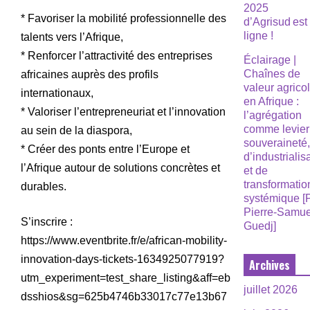
2025
* Favoriser la mobilité professionnelle des
d’Agrisud est
ligne !
talents vers l’Afrique,
* Renforcer l’attractivité des entreprises
Éclairage |
Chaînes de
africaines auprès des profils
valeur agrico
internationaux,
en Afrique :
* Valoriser l’entrepreneuriat et l’innovation
l’agrégation
comme levier
au sein de la diaspora,
souveraineté
* Créer des ponts entre l’Europe et
d’industrialis
l’Afrique autour de solutions concrètes et
et de
transformatio
durables.
systémique [
Pierre-Samue
S’inscrire :
Guedj]
https://www.eventbrite.fr/e/african-mobility-
innovation-days-tickets-1634925077919?
Archives
utm_experiment=test_share_listing&aff=eb
juillet 2026
dsshios&sg=625b4746b33017c77e13b67