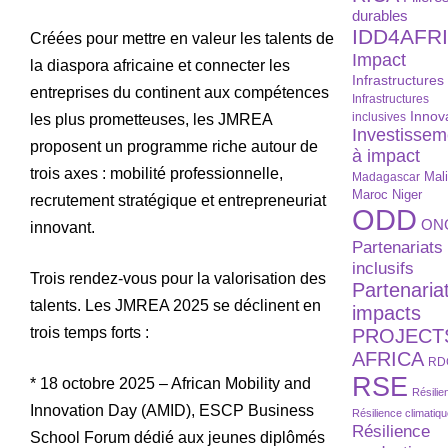
durables
IDD4AFR
Créées pour mettre en valeur les talents de
Impact
la diaspora africaine et connecter les
Infrastructures
entreprises du continent aux compétences
Infrastructures
Innov
inclusives
les plus prometteuses, les JMREA
Investissem
proposent un programme riche autour de
à impact
trois axes : mobilité professionnelle,
Madagascar
Mal
Maroc
Niger
recrutement stratégique et entrepreneuriat
ODD
ON
innovant.
Partenariats
inclusifs
Trois rendez-vous pour la valorisation des
Partenaria
talents. Les JMREA 2025 se déclinent en
impacts
trois temps forts :
PROJECT
AFRICA
RD
RSE
* 18 octobre 2025 – African Mobility and
Résilie
Innovation Day (AMID), ESCP Business
Résilience climatiq
Résilience
School Forum dédié aux jeunes diplômés