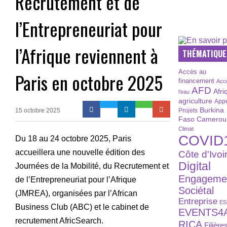
Recrutement et de
l’Entrepreneuriat pour
l’Afrique reviennent à
THÉMATIQUE
Accès au
Paris en octobre 2025
financement
Acc
AFD
Afri
l’eau
agriculture
Appe
Burkina
15 octobre 2025
Projets
Faso
Camerou
Climat
COVID
Du 18 au 24 octobre 2025, Paris
accueillera une nouvelle édition des
Côte d'Ivoi
Digital
Journées de la Mobilité, du Recrutement et
Engageme
de l’Entrepreneuriat pour l’Afrique
Sociétal
(JMREA), organisées par l’African
Entreprise
ES
Business Club (ABC) et le cabinet de
EVENTS4
recrutement AfricSearch.
RICA
Filière