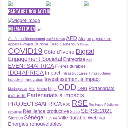
PARTAGEZ VOS ACTUS
THÉMATIQUES
AFD
Afrique
agriculture
Accès au financement
Accès à l’eau
Burkina Faso
Cameroun
Appels à Projets
Climat
COVID19
Digital
Côte d'Ivoire
Engagement Sociétal
Entreprise
ESS
EVENTS4AFRICA
Filières durables
IDD4AFRICA
Impact
Infrastructures
Infrastructures
Investissement à impact
Innovation
inclusives
ODD
Partenariats
ONG
Maroc
Niger
Madagascar
Mali
Partenariats à impacts
inclusifs
RSE
PROJECTS4AFRICA
RDC
Résilience
Résilience
SERSE2021
Résilience productive
Santé
climatique
Sénégal
Ville durable
Webinar
Start-up
Tunisie
Énergies renouvelables