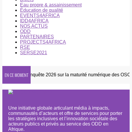
Eau propre & assainissement
Éducation de qualité
EVENTS4AFRICA
IDD4AFRICA
NOS ACTUS
ODD
PARTENAIRES
PROJECTS4AFRICA
RSE
SERSE2021
EN CE MOMENT
sletter
Enquête 2026 sur la maturité numérique des OSC afr
Une initiative globale articulant média à impacts,
communautés d’acteurs et offre de services pour porter
les stratégies inclusives et l’innovation sociétale des
acteurs publics et privés au service des ODD en
Afrique.